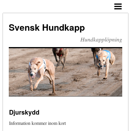
VÄLKOMMEN!
VÅRA BANOR
Svensk Hundkapp
UPPFÖDARE
Hundkapplöpning
VALPAR
VINTHUNDEN
SPORTEN
DJURSKYDD
SM
ÅRETS HUND
Djurskydd
SHCF
Information kommer inom kort