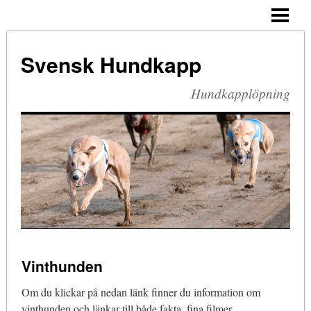
VÄLKOMMEN!
VÅRA BANOR
Svensk Hundkapp
UPPFÖDARE
Hundkapplöpning
VALPAR
VINTHUNDEN
SPORTEN
DJURSKYDD
SM
ÅRETS HUND
Vinthunden
SHCF
Om du klickar på nedan länk finner du information om
vinthunden och länkar till både fakta, fina filmer